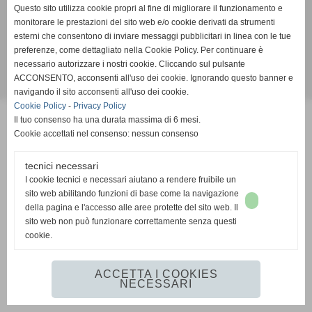
Partita IVA - Cod. Fisc. 02705130017
Questo sito utilizza cookie propri al fine di migliorare il funzionamento e
Tel. 011.9846445 - Fax 011.9844797
monitorare le prestazioni del sito web e/o cookie derivati da strumenti
esterni che consentono di inviare messaggi pubblicitari in linea con le tue
info@cartoleriabomo.it
preferenze, come dettagliato nella Cookie Policy. Per continuare è
necessario autorizzare i nostri cookie. Cliccando sul pulsante
ACCONSENTO, acconsenti all'uso dei cookie. Ignorando questo banner e
Realizzazione siti web www.sitoper.it
navigando il sito acconsenti all'uso dei cookie.
Cookie Policy
-
Privacy Policy
Il tuo consenso ha una durata massima di 6 mesi.
Cookie accettati nel consenso: nessun consenso
tecnici necessari
I cookie tecnici e necessari aiutano a rendere fruibile un
sito web abilitando funzioni di base come la navigazione
della pagina e l'accesso alle aree protette del sito web. Il
sito web non può funzionare correttamente senza questi
cookie.
ACCETTA I COOKIES
NECESSARI