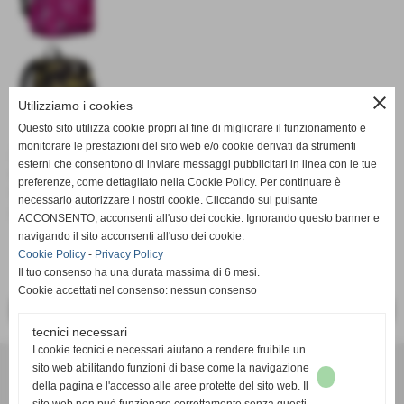
close
Utilizziamo i cookies
Questo sito utilizza cookie propri al fine di migliorare il funzionamento e
monitorare le prestazioni del sito web e/o cookie derivati da strumenti
Zaini a tre scomparti, tasca interna portapc/tablet, tasche
esterni che consentono di inviare messaggi pubblicitari in linea con le tue
esterne portaborraccia, schienale imbottito e rivestito in
preferenze, come dettagliato nella Cookie Policy. Per continuare è
tessuto dello stesso colore dello zaino, fondo interno
necessario autorizzare i nostri cookie. Cliccando sul pulsante
rinforzato.
ACCONSENTO, acconsenti all'uso dei cookie. Ignorando questo banner e
navigando il sito acconsenti all'uso dei cookie.
Cookie Policy
-
Privacy Policy
Il tuo consenso ha una durata massima di 6 mesi.
Cookie accettati nel consenso: nessun consenso
<< PRECEDENTE
SUCCESSIVO >>
tecnici necessari
I cookie tecnici e necessari aiutano a rendere fruibile un
Cartoleria BOMO srl
sito web abilitando funzioni di base come la navigazione
Via Roma, 10 - 10040 DRUENTO (TO)
della pagina e l'accesso alle aree protette del sito web. Il
Partita IVA - Cod. Fisc. 02705130017